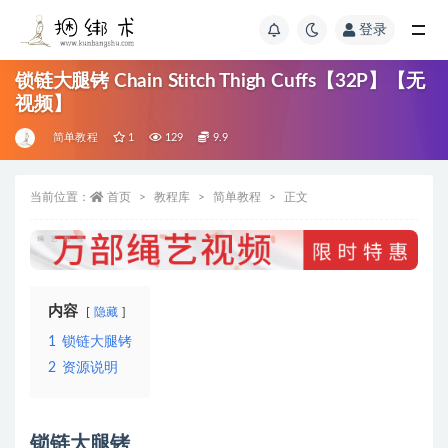
登录
锁链大腿铐 Chain Stitch Thigh Cuffs【32P】【无
视频】
简单教程
1
129
9.9
当前位置：
首页
教程库
简单教程
正文
内容
隐藏
1
锁链大腿铐
2
资源说明
锁链大腿铐