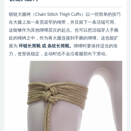
锁链大腿铐（Chain Stitch Thigh Cuffs）以一些简单的技巧
在大腿上加一条宽或窄的绳带，并且留下一条活端可用。
这能够作为其他绑缚层次的起点。也可以把活端穿入手腕
处的绳铐之中，作为将大腿连接到手腕的绑缚。这也能扩
展为
环链长筒靴
或
条纹长筒靴
。
绑缚时要保持适当的张
力，使形状稳定，走动时也不会沿着腿部向下滑动。