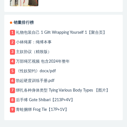
销量排行榜
礼物包装自己 1 Gift Wrapping Yourself 1【聚合页】
1
小林绳雾：绳缚本事
2
主奴协议（精致版）
3
万部绳艺视频 包含2024年整年
4
《性奴契约》docx/pdf
5
勃起硬度训练手册.pdf
6
绑扎各种身体类型 Tying Various Body Types 【图片】
7
后手缚 Gote Shibari【213P+4V】
8
青蛙捆绑 Frog Tie【17P+1V】
9