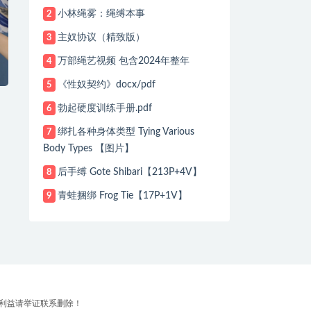
小林绳雾：绳缚本事
2
主奴协议（精致版）
3
万部绳艺视频 包含2024年整年
4
《性奴契约》docx/pdf
5
勃起硬度训练手册.pdf
6
绑扎各种身体类型 Tying Various
7
Body Types 【图片】
后手缚 Gote Shibari【213P+4V】
8
青蛙捆绑 Frog Tie【17P+1V】
9
利益请举证联系删除！