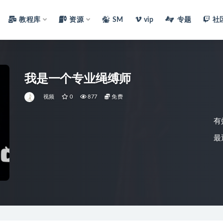
教程库
资源
SM
vip
专题
社
我是一个专业绳缚师
视频
0
877
免费
有
最