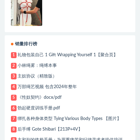
销量排行榜
礼物包装自己 1 Gift Wrapping Yourself 1【聚合页】
1
小林绳雾：绳缚本事
2
主奴协议（精致版）
3
万部绳艺视频 包含2024年整年
4
《性奴契约》docx/pdf
5
勃起硬度训练手册.pdf
6
绑扎各种身体类型 Tying Various Body Types 【图片】
7
后手缚 Gote Shibari【213P+4V】
8
主和副的终极手册：为严重痛苦和纪律寻求者提供培训