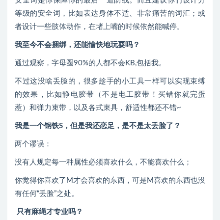
安全词是你保障你的最后一道防线。而且建议你们设计分
等级的安全词，比如表达身体不适、非常痛苦的词汇；或
者设计一些肢体动作，在堵上嘴的时候依然能喊停。
我至今不会捆绑，还能愉快地玩耍吗？
通过观察，字母圈90%的人都不会KB,包括我。
不过这没啥丢脸的，很多趁手的小工具一样可以实现束缚
的效果，比如静电胶带（不是电工胶带！买错你就完蛋
惹）和弹力束带，以及各式束具，舒适性都还不错~
我是一个钢铁S，但是我还恋足，是不是太丢脸了？
两个谬误：
没有人规定每一种属性必须喜欢什么，不能喜欢什么；
你觉得你喜欢了M才会喜欢的东西，可是M喜欢的东西也没
有任何“丢脸”之处。
只有麻绳才专业吗？