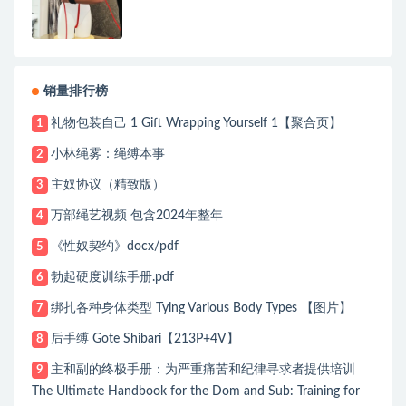
销量排行榜
礼物包装自己 1 Gift Wrapping Yourself 1【聚合页】
1
小林绳雾：绳缚本事
2
主奴协议（精致版）
3
万部绳艺视频 包含2024年整年
4
《性奴契约》docx/pdf
5
勃起硬度训练手册.pdf
6
绑扎各种身体类型 Tying Various Body Types 【图片】
7
后手缚 Gote Shibari【213P+4V】
8
主和副的终极手册：为严重痛苦和纪律寻求者提供培训
9
The Ultimate Handbook for the Dom and Sub: Training for