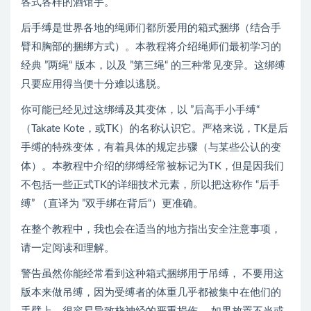
各式各样的酒馆手。
后手缚是世界各地的绳师们都所爱用的箱式捆绑（结合手
臂和胸部的捆绑方式）。本教程将介绍绳师们最初学习的
经典 ”两绳“ 版本，以及 ”第三绳“ 的三种常见变异。这绑缚
只要应用得当便十分难以逃脱。
你可能已经见过这绑缚及其变体，以 ”后高手小手缚“
（Takate Kote，或TK）的名称认识它。严格来说，TK是后
手缚的特殊变体，有着具体的规定步骤（与某些公认的变
体）。本教程中介绍的绑缚经常被标记为TK，但是因我们
不包括一些正式TK的详细技术元素，所以把这称作 “后手
缚” （直译为 ”双手绑在背后“）更准确。
在整个教程中，我也会在适当的地方指出安全注意事项，
请一定阅读和理解。
警告虽然你能经常看到这种箱式捆绑用于吊缚， 不要用这
版本来做吊缚，因为受缚者的体重几乎都被集中在他们的