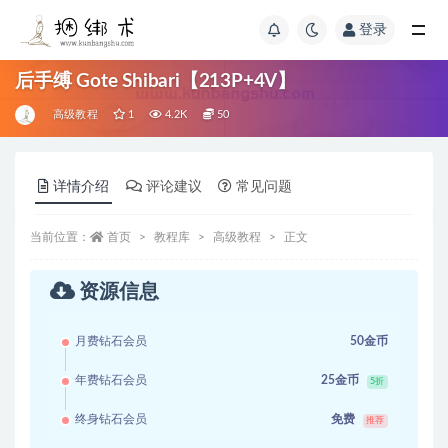
登录
后手缚 Gote Shibari【213P+4V】
高级教程
1
4.2K
50
详情介绍
评论建议
常见问题
当前位置：
首页
教程库
高级教程
正文
资源信息
月费钻石会员
50金币
年费钻石会员
25金币
5折
终身钻石会员
免费
推荐