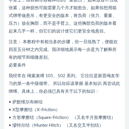
手臂上，很容易导致桡神经的严重损伤， 如果放置不当或
张紧，这种损伤可能需要几个月才能愈合。如果你想用箱
式绑带做悬吊，有更安全的版本，将负荷（张力、重量、
压力）放在胸部，而不是手臂上。这些胸部负荷的版本看
起来几乎一样，但它们的设计使它们更安全地悬挂。
注意： 本教程中有相当多的步骤，但一旦练熟了，便能在
四至五分钟之内完成。我详细地展示每一步是为了解释所
有的细节和细微差别。
必要条件
我经常在 绳索束缚 101、102 系列。 它往往是新晋绳友学
习的第一条中级领带。 所以你应该掌握 基本知识 再尝试此
绑缚。具体上，你必须已具有关于以下的知识：
• 萨默维尔布林结
• X型摩擦结（X-Friction）
• 方形摩擦结（Square-Friction） （又名半月形摩擦结）
• 缪特尔结（Munter Hitch） （又名交叉半扣结）