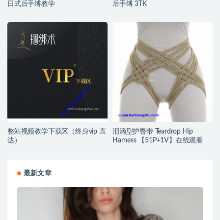
日式后手缚教学
后手缚 3TK
整站视频教学下载区（终身vip 直
泪滴型护臀带 Teardrop Hip
达）
Harness 【51P+1V】在线观看
最新文章