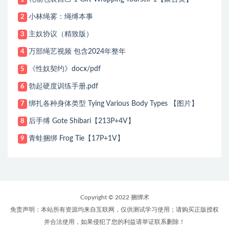
小林绳雾：绳缚本事
2
主奴协议（精致版）
3
万部绳艺视频 包含2024年整年
4
《性奴契约》docx/pdf
5
勃起硬度训练手册.pdf
6
绑扎各种身体类型 Tying Various Body Types 【图片】
7
后手缚 Gote Shibari【213P+4V】
8
青蛙捆绑 Frog Tie【17P+1V】
9
Copyright © 2022 捆绑术
免责声明：本站所有资源均来自互联网，仅供测试学习使用；请购买正版授权
并合法使用，如果侵犯了您的利益请举证联系删除！