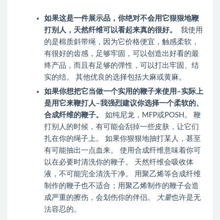
如果这是一件展示品，你绝对不会用它狠狠地鞭
打别人，天然纤维可以看起来真的很好。
我使用
的是棉质斜带绳，因为它价格便宜，触感柔软，
有很好的齿感，足够牢固，可以创造出好看的最
终产品，而且有足够的弹性，可以打出牢固、结
实的结。 其他优良的选择包括大麻或黄麻。
如果你想把它当做一个实用的鞭子来使用–实际上
是用它来鞭打人–我强烈建议你选择一个柔软的、
合成纤维的鞭子。
如纯尼龙，MFP或POSH。 鞭
打别人的时候，有可能会刮掉一些皮肤，让它们
扎在你的绳子上。 如果你狠狠地抽打某人，甚至
有可能抽出一点血来。 使用合成纤维意味着你可
以在必要时清洗你的鞭子。 天然纤维会吸收体
液，不可能完全清洗干净。 用聚乙烯等合成纤维
制作的鞭子也不适合；用聚乙烯制作的鞭子会造
成严重的擦伤，会划伤你的伴侣。
大量
也许是无
法容忍的。