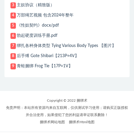
主奴协议（精致版）
3
万部绳艺视频 包含2024年整年
4
《性奴契约》docx/pdf
5
勃起硬度训练手册.pdf
6
绑扎各种身体类型 Tying Various Body Types 【图片】
7
后手缚 Gote Shibari【213P+4V】
8
青蛙捆绑 Frog Tie【17P+1V】
9
Copyright © 2022 捆绑术
免责声明：本站所有资源均来自互联网，仅供测试学习使用；请购买正版授权
并合法使用，如果侵犯了您的利益请举证联系删除！
捆绑术网站地图
捆绑术Html地图