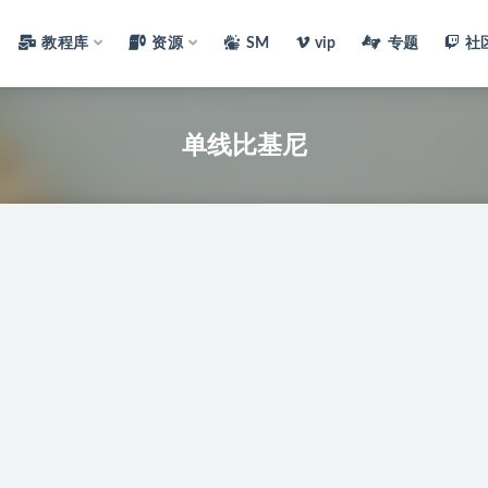
教程库
资源
SM
vip
专题
社
单线比基尼