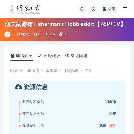
登录
渔夫蹒跚裙 Fisherman’s Hobbleskirt【76P+1V】
中级教程
0
716
30
详情介绍
评论建议
常见问题
当前位置：
首页
教程库
中级教程
正文
资源信息
月费钻石会员
30金币
年费钻石会员
免费
终身钻石会员
免费
推荐