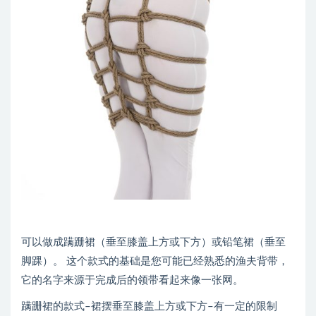
可以做成蹒跚裙（垂至膝盖上方或下方）或铅笔裙（垂至
脚踝）。 这个款式的基础是您可能已经熟悉的渔夫背带，
它的名字来源于完成后的领带看起来像一张网。
蹒跚裙的款式–裙摆垂至膝盖上方或下方–有一定的限制