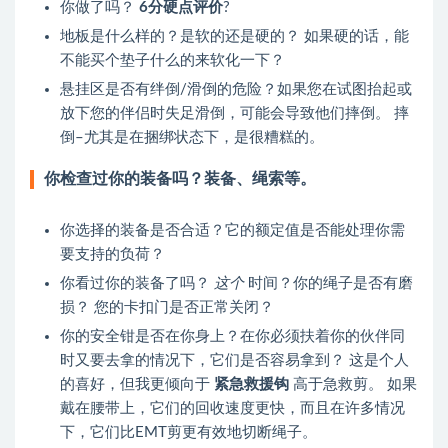
你做了吗？
6分硬点评价
?
地板是什么样的？是软的还是硬的？ 如果硬的话，能
不能买个垫子什么的来软化一下？
悬挂区是否有绊倒/滑倒的危险？如果您在试图抬起或
放下您的伴侣时失足滑倒，可能会导致他们摔倒。 摔
倒–尤其是在捆绑状态下，是很糟糕的。
你检查过你的装备吗？装备、绳索等。
你选择的装备是否合适？它的额定值是否能处理你需
要支持的负荷？
你看过你的装备了吗？
这个
时间？你的绳子是否有磨
损？ 您的卡扣门是否正常关闭？
你的安全钳是否在你身上？在你必须扶着你的伙伴同
时又要去拿的情况下，它们是否容易拿到？ 这是个人
的喜好，但我更倾向于
紧急救援钩
高于急救剪。 如果
戴在腰带上，它们的回收速度更快，而且在许多情况
下，它们比EMT剪更有效地切断绳子。