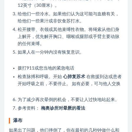
12英寸（30厘米）。
给他们一些冷水。如果他们认为这可能与血糖有关，
给他们一些果汁或非饮食苏打水。
松开腰带、衣领或其他束缚性衣物。将绳索从他们身
上解开，优先解开胸口、咽喉或腿部或手臂主要动脉
的任何束缚。
如果人在一分钟内没有恢复意识。
拨打911或您当地的紧急电话
检查脉搏和呼吸。开始
心肺复苏术
在救援到达或患者
开始呼吸之前，不要停止。 如有必要，可与他人交换
为了减少再次晕倒的机会，不要让人过快地站起来。
参考资料：
梅奥诊所对晕厥的看法
瀑布
如果出了问题，他们摔倒了，你在最初的几秒钟做什么和