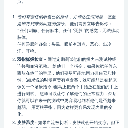
点。
他们有责任倾听自己的身体，并传达任何问题，甚至
是即将到来的问题的信号。
.他们需要立即告诉你：
* 任何刺痛、任何麻木、任何 “死肢 “的感觉，无法移动
肢体。
任何昏厥的迹象：头晕、眼前有斑点、恶心、出冷
汗、耳鸣。
双指抓握检查
– 通过定期测试他们的握力来测试神经
连接和血液流动。 给他们一个指令，如果你把任何东
西放在他们的手里，他们要尽可能地用力握住它几秒
钟。(如果说的时候声音有点含蓄，这可能只是看起来
像另一个场景指令!)但马上把两个手指放在他们的手上
进行测试。 这样可以让你了解他们的正常握力，然后
你就可以在未来的测试中更容易地判断他们是否越来
越弱。 用两根手指，因为这样更容易发现力量的变
化。
皮肤温度
– 如果血流被切断，皮肤就会开始变凉。但正