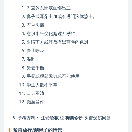
严重的头部或面部出血
鼻子或耳朵出血或有透明液体渗出。
严重头痛
意识水平变化超过几秒钟。
眼睛下方或耳后有黑蓝色的色斑。
停止呼吸
混乱
失去平衡
手臂或腿部无力或不能使用。
学生人数不平等
口齿不清
癫痫发作
参考资料：
生命急救
也
梅奥诊所
头部受伤问题
紧急放行/割绳子的情景