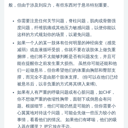
般，但由于涉及到应力，有些东西对于悬吊特别重要。
你需要注意任何关节问题，脊柱问题，肌肉或骨骼强
度问题，纤维肌痛或其他压力敏感问题，以便你能以
这样的方式规划你的场景，以避免问题。
如果一个人的某一肢体有任何明显的神经病变（感觉
减弱）或血液循环受损，你就不要在该肢体上做负重
捆绑，他们将不太能够判断是否有问题发生，并且可
能在提醒你之前发生重大损伤。 虽然你可能还能和他
们一起做悬吊，但你希望他们的体重由胸部和臀部支
撑，而完全不是由那个肢体支撑。 (你可以在他们已经
被悬吊后，以非负重的方式将其绑入束缚)。
如果有人有严重的呼吸问题或有心脏问题，如CHF，
你不想做严重的收缩性胸带，面朝下或倒悬会有问
题。根据细节，他们可能仍然是可能的，但你需要小
心翼翼地对待这个问题，可能会先做一些压力较小的
事情，看看他们的情况。 如果他们有哮喘，他们的吸
入器在哪里？ 把它放在手边。