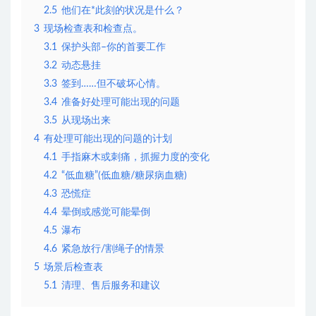
2.5
他们在*此刻的状况是什么？
3
现场检查表和检查点。
3.1
保护头部–你的首要工作
3.2
动态悬挂
3.3
签到……但不破坏心情。
3.4
准备好处理可能出现的问题
3.5
从现场出来
4
有处理可能出现的问题的计划
4.1
手指麻木或刺痛，抓握力度的变化
4.2
“低血糖”(低血糖/糖尿病血糖)
4.3
恐慌症
4.4
晕倒或感觉可能晕倒
4.5
瀑布
4.6
紧急放行/割绳子的情景
5
场景后检查表
5.1
清理、售后服务和建议