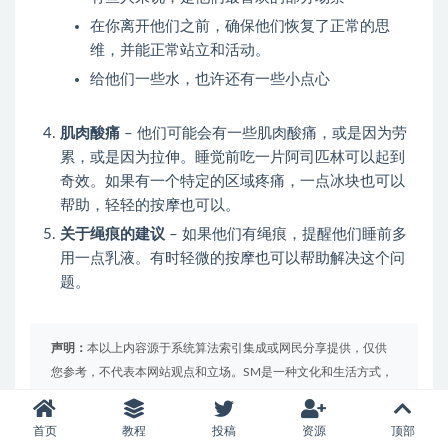
在你离开他们之前，确保他们恢复了正常的思
维，并能正常站立和活动。
给他们一些水，也许还有一些小点心
肌肉酸痛
– 他们可能会有一些肌肉酸痛，或是因为劳
累，或是因为拉伸。睡觉前吃一片阿司匹林可以起到
奇效。如果有一个特定的区域疼痛，一点冰块也可以
帮助，轻轻的按摩也可以。
关于绳痕的建议
– 如果他们有绳痕，提醒他们睡前多
用一点乳液。有时轻微的按摩也可以帮助解决这个问
题。
声明：
本以上内容源于系统算法索引集成或网民分享提供，仅供
您参考，不代表本网站观点和立场。SM是一种文化和生活方式，
属高危行为，法律风险较高，未成年和学生请勿模仿或参与，请
务必符合当地法律法规和规章制度要求，违法行为请及时向有关
首页
教程
投稿
资源
顶部
部门举报，做好足够的了解和准备，确保自己的安全和身心健