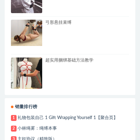
弓形悬挂束缚
超实用捆绑基础方法教学
销量排行榜
礼物包装自己 1 Gift Wrapping Yourself 1【聚合页】
1
小林绳雾：绳缚本事
2
主奴协议（精致版）
3