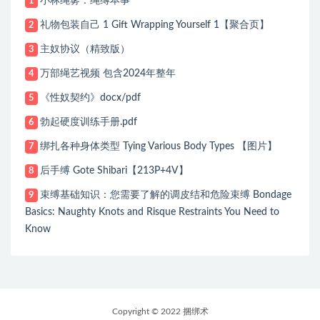
小林绳雾：绳缚本事
1
礼物包装自己 1 Gift Wrapping Yourself 1【聚合页】
2
主奴协议（精致版）
3
万部绳艺视频 包含2024年整年
4
《性奴契约》docx/pdf
5
勃起硬度训练手册.pdf
6
绑扎各种身体类型 Tying Various Body Types 【图片】
7
后手缚 Gote Shibari【213P+4V】
8
束缚基础知识：您需要了解的调皮结和危险束缚 Bondage
9
Basics: Naughty Knots and Risque Restraints You Need to
Know
Copyright © 2022 捆绑术