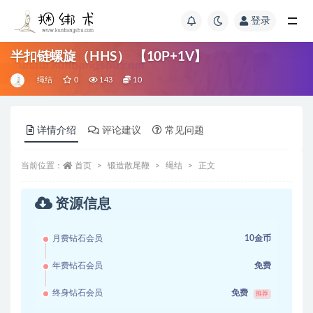
登录
半扣链螺旋（HHS） 【10P+1V】
绳结
0
143
10
详情介绍
评论建议
常见问题
当前位置：
首页
锻造散尾鞭
绳结
正文
资源信息
月费钻石会员
10金币
年费钻石会员
免费
终身钻石会员
免费
推荐