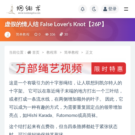
登录
虚假的情人结 False Lover’s Knot【26P】
简单教程
0
106
30
当前位置：
首页
教程库
简单教程
正文
这是一个有吸引力的十字形绳结，让人联想到凯尔特人的
十字架。 它可以在靠近绳子末端的地方打出一个三叶结，
或者打成一条流水线，在两侧增加额外的叶子。 因此，它
可以成为一种有趣的方式，为需要重复固定点的领带增加
亮点，如Hishi Karada、Futomomo或高筒袜。
这个结打起来有点费劲，但当四条胳膊都处于紧张状态
时，可以很好地保持其形状。