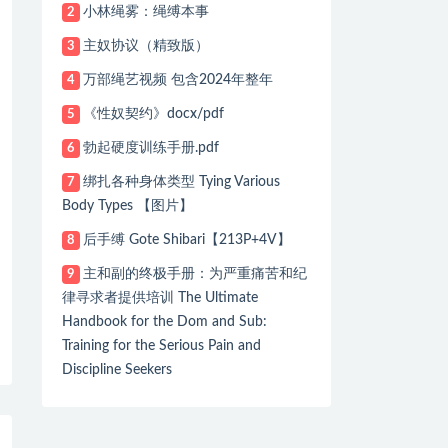
小林绳雾：绳缚本事
2
主奴协议（精致版）
3
万部绳艺视频 包含2024年整年
4
《性奴契约》docx/pdf
5
勃起硬度训练手册.pdf
6
绑扎各种身体类型 Tying Various
7
Body Types 【图片】
后手缚 Gote Shibari【213P+4V】
8
主和副的终极手册：为严重痛苦和纪
9
律寻求者提供培训 The Ultimate
Handbook for the Dom and Sub:
Training for the Serious Pain and
Discipline Seekers