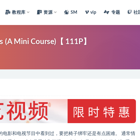
教程库
资源
SM
vip
专题
社
椅子领带（小型课程）Chair Ties (A Mini Course)【 111P】
的电影和电视节目中看到过，要把椅子绑牢还是有点困难。 通常情